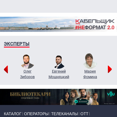
ЭКСПЕРТЫ
рий
Олег
Евгений
Мария
н
Зиборов
Мошняцкий
Фомина
Primary links
КАТАЛОГ
ОПЕРАТОРЫ
ТЕЛЕКАНАЛЫ
ОТТ