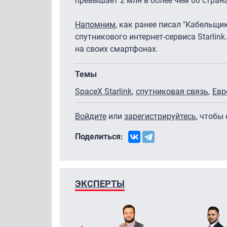
превышает 2 млн в более чем 60 страна
Напомним
, как ранее писал "Кабельщ
спутникового интернет-сервиса Starlin
на своих смартфонах.
Темы
SpaceX Starlink
спутниковая связь
Евр
Войдите
или
зарегистрируйтесь
, чтобы
Поделиться:
ЭКСПЕРТЫ