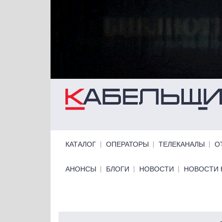
Перейти к основному содержанию
Primary links
КАТАЛОГ
ОПЕРАТОРЫ
ТЕЛЕКАНАЛЫ
О
Primary links bottom
АНОНСЫ
БЛОГИ
НОВОСТИ
НОВОСТИ 