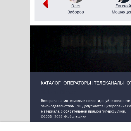
Григорий
Олег
Евгений
Кузин
Зиборов
Мошняцк
Primary links
КАТАЛОГ
ОПЕРАТОРЫ
ТЕЛЕКАНАЛЫ
О
Token Block
Все права на материалы и новости, опубликованные
законодательством РФ. Допускается цитирование без
материала, с обязательной прямой гиперссылкой.
©2005 - 2026 «Кабельщик»
Политика сайта "Кабельщик" (интернет-адреса
www.c