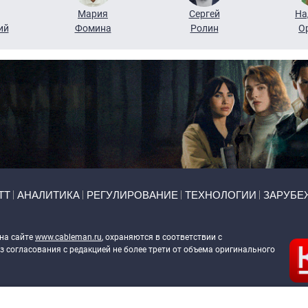
Мария
Сергей
На
ий
Фомина
Ролин
О
ТТ
АНАЛИТИКА
РЕГУЛИРОВАНИЕ
ТЕХНОЛОГИИ
ЗАРУБЕ
 на сайте
www.cableman.ru
, охраняются в соответствии с
 согласования с редакцией не более трети от объема оригинального
ableman.ru
) в отношении обработки персональных данных