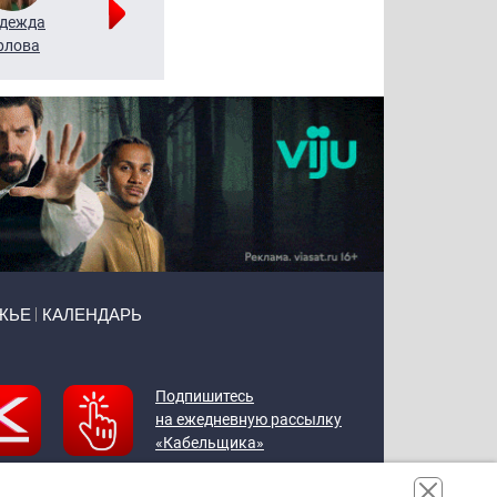
дежда
Мария
Алексей
рлова
Щербаль
Леонтьев
ЖЬЕ
КАЛЕНДАРЬ
Подпишитесь
на ежедневную рассылку
«Кабельщика»