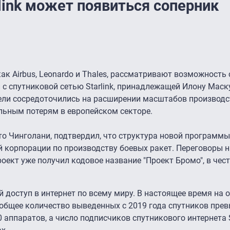
link может появиться соперник
ак Airbus, Leonardo и Thales, рассматривают возможность
с спутниковой сетью Starlink, принадлежащей Илону Маск
тели сосредоточились на расширении масштабов производс
ельным потерям в европейском секторе.
то Чинголани, подтвердил, что структура новой программы
 корпорации по производству боевых ракет. Переговоры 
оект уже получил кодовое название "Проект Бромо", в чес
 доступ в интернет по всему миру. В настоящее время на 
а общее количество выведенных с 2019 года спутников пре
 аппаратов, а число подписчиков спутникового интернета S