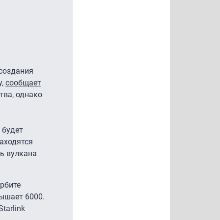
 создания
у,
сообщает
тва, однако
 будет
находятся
ть вулкана
орбите
вышает 6000.
tarlink