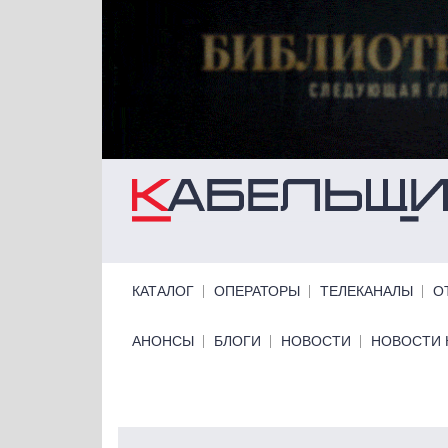
Перейти к основному содержанию
Primary links
КАТАЛОГ
ОПЕРАТОРЫ
ТЕЛЕКАНАЛЫ
О
Primary links bottom
АНОНСЫ
БЛОГИ
НОВОСТИ
НОВОСТИ 