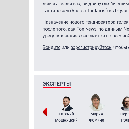
домогательствах, выдвинутых бывшим
Тантаросом (Andrea Tantaros ) и Джули Р
Назначение нового гендиректора телек
после того, как Fox News,
по данным Ne
урегулирование конфликтов по расово
Войдите
или
зарегистрируйтесь
, чтобы
ЭКСПЕРТЫ
ригорий
Виктор
Евгений
Мария
Серг
Кузин
Бритько
Мошняцкий
Фомина
Рол