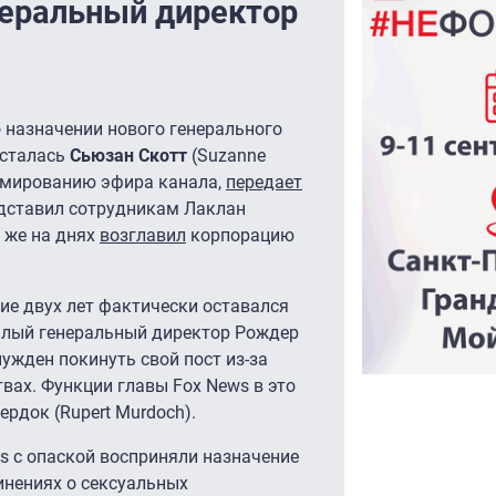
неральный директор
 назначении нового генерального
осталась
Сьюзан Скотт
(Suzanne
аммированию эфира канала,
передает
едставил сотрудникам Лаклан
к же на днях
возглавил
корпорацию
ние двух лет фактически оставался
ошлый генеральный директор Рождер
ынужден покинуть свой пост из-за
вах. Функции главы Fox News в это
рдок (Rupert Murdoch).
ws с опаской восприняли назначение
инениях о сексуальных