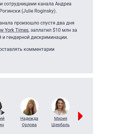
и сотрудницами канала Андреа
огински (Julie Roginsky).
анала произошло спустя два дня
w York Times
, заплатил $10 млн за
й и гендерной дискриминации.
 оставлять комментарии
ей
Надежда
Мария
Алексей
Татьяна
ин
Орлова
Щербаль
Леонтьев
Воронова