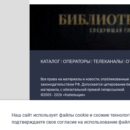
Primary links
КАТАЛОГ
ОПЕРАТОРЫ
ТЕЛЕКАНАЛЫ
О
Token Block
Все права на материалы и новости, опубликованные
законодательством РФ. Допускается цитирование без
материала, с обязательной прямой гиперссылкой.
©2005 - 2026 «Кабельщик»
Политика сайта "Кабельщик" (интернет-адреса
www.c
пользователей сети интернет
Наш сайт использует файлы cookie и схожие техноло
DrupalCoder — поддержка сайта c 2017 года
подтверждаете свое согласие на использование файло