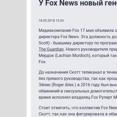
У Fox News новый ге
18.05.2018 13:34
Медиакомпания Fox 17 мая объявила о
директора Fox News. Эта должность д
Scott) - бывшему директору по прогр
The Guardian
. Нового руководителя пр
Мердок (Lachlan Murdoch), который та
Fox.
До назначения Скотт телеканал в тече
без прямого руководства, так как пр
Эйлис (Roger Ailes ) в 2016 году был в
обвинений в сексуальных домогательст
время исполнял владелец Fox Руперт Ме
Стоит отметить, что коллектив Fox Ne
Скотт, так как она фигурировала в обв