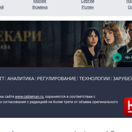
Мария
Сергей
На
ий
Фомина
Ролин
О
ТТ
АНАЛИТИКА
РЕГУЛИРОВАНИЕ
ТЕХНОЛОГИИ
ЗАРУБЕ
 на сайте
www.cableman.ru
, охраняются в соответствии с
 согласования с редакцией не более трети от объема оригинального
ableman.ru
) в отношении обработки персональных данных