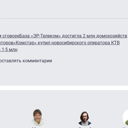
м сговоре
База «ЭР-Телеком» достигла 2 млн домохозяйств
аторов
«Комстар» купил новосибирского оператора КТВ
 1,5 млн
 оставлять комментарии