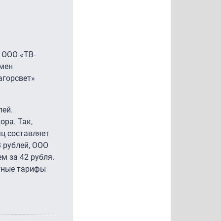
 ООО «ТВ-
амен
агорсвет»
лей.
ора. Так,
яц составляет
8 рублей, ООО
м за 42 рубля.
отные тарифы