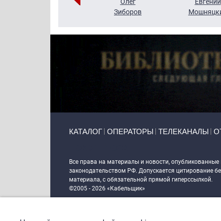
Григорий
Олег
Евгений
Кузин
Зиборов
Мошняцк
Primary links
КАТАЛОГ
ОПЕРАТОРЫ
ТЕЛЕКАНАЛЫ
О
Token Block
Все права на материалы и новости, опубликованные
законодательством РФ. Допускается цитирование без
материала, с обязательной прямой гиперссылкой.
©2005 - 2026 «Кабельщик»
Политика сайта "Кабельщик" (интернет-адреса
www.c
пользователей сети интернет