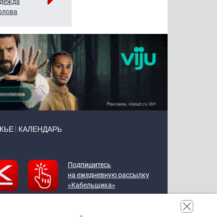
дежда
Мария
Алексей
рлова
Щербаль
Леонтьев
ЖЬЕ
КАЛЕНДАРЬ
Подпишитесь
на ежедневную рассылку
«Кабельщика»