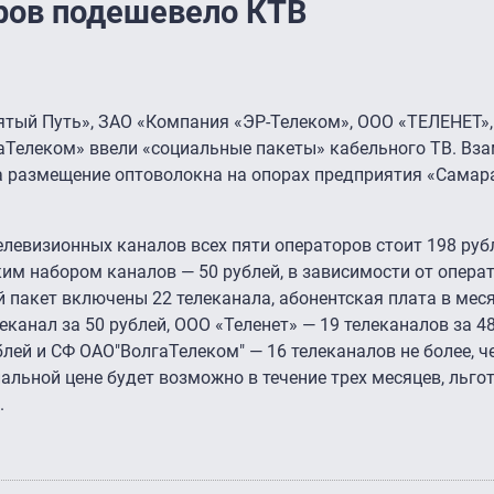
ров подешевело КТВ
ятый Путь», ЗАО «Компания «ЭР-Телеком», ООО «ТЕЛЕНЕТ»,
аТелеком» ввели «социальные пакеты» кабельного ТВ. Вз
а размещение оптоволокна на опорах предприятия «Самар
левизионных каналов всех пяти операторов стоит 198 руб
им набором каналов — 50 рублей, в зависимости от операт
 пакет включены 22 телеканала, абонентская плата в мес
леканал за 50 рублей, ООО «Теленет» — 19 телеканалов за 4
блей и СФ ОАО"ВолгаТелеком" — 16 телеканалов не более, че
альной цене будет возможно в течение трех месяцев, льг
.