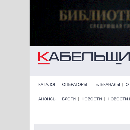
Перейти к основному содержанию
Primary links
КАТАЛОГ
ОПЕРАТОРЫ
ТЕЛЕКАНАЛЫ
О
Primary links bottom
АНОНСЫ
БЛОГИ
НОВОСТИ
НОВОСТИ 