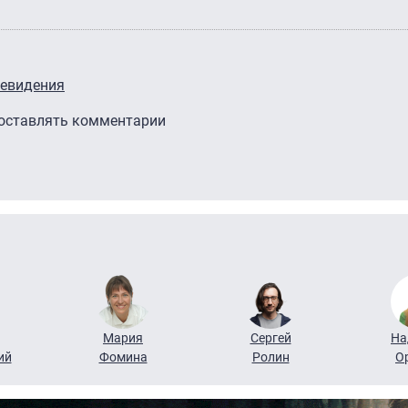
левидения
 оставлять комментарии
Мария
Сергей
На
ий
Фомина
Ролин
О