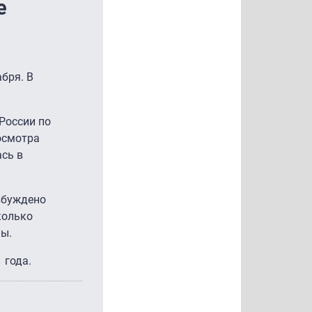
е
бря. В
России по
осмотра
сь в
збуждено
колько
мы.
 года.