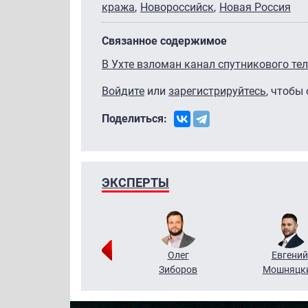
кража
Новороссийск
Новая Россия
Связанное содержимое
В Ухте взломан канал спутникового те
Войдите
или
зарегистрируйтесь
, чтобы
Поделиться:
ЭКСПЕРТЫ
Григорий
Олег
Евгений
Кузин
Зиборов
Мошняцк