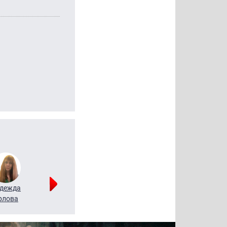
дежда
Мария
Алексей
рлова
Щербаль
Леонтьев