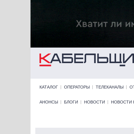
Перейти к основному содержанию
Primary links
КАТАЛОГ
ОПЕРАТОРЫ
ТЕЛЕКАНАЛЫ
О
Primary links bottom
АНОНСЫ
БЛОГИ
НОВОСТИ
НОВОСТИ 