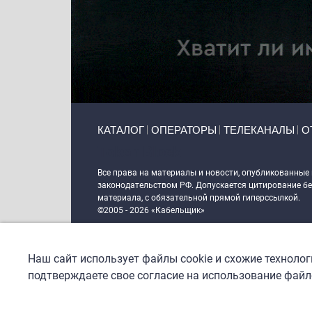
Primary links
КАТАЛОГ
ОПЕРАТОРЫ
ТЕЛЕКАНАЛЫ
О
Token Block
Все права на материалы и новости, опубликованные
законодательством РФ. Допускается цитирование без
материала, с обязательной прямой гиперссылкой.
©2005 - 2026 «Кабельщик»
Политика сайта "Кабельщик" (интернет-адреса
www.c
пользователей сети интернет
Наш сайт использует файлы cookie и схожие техноло
DrupalCoder — поддержка сайта c 2017 года
подтверждаете свое согласие на использование файло