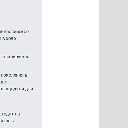
 «Евразийское
 в ходе
е планируется
 поколения в
удет
 площадкой для
сходят на
й шаг».