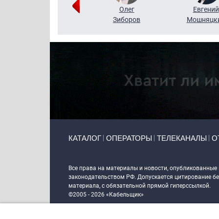
Григорий
Олег
Евгений
Кузин
Зиборов
Мошняцк
Primary links
КАТАЛОГ
ОПЕРАТОРЫ
ТЕЛЕКАНАЛЫ
О
Token Block
Все права на материалы и новости, опубликованные
законодательством РФ. Допускается цитирование без
материала, с обязательной прямой гиперссылкой.
©2005 - 2026 «Кабельщик»
Политика сайта "Кабельщик" (интернет-адреса
www.c