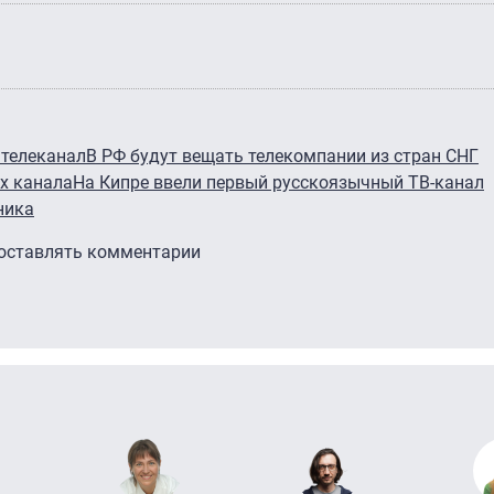
 телеканал
В РФ будут вещать телекомпании из стран СНГ
х канала
На Кипре ввели первый русскоязычный ТВ-канал
ника
 оставлять комментарии