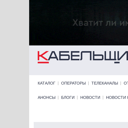
Перейти к основному содержанию
Primary links
КАТАЛОГ
ОПЕРАТОРЫ
ТЕЛЕКАНАЛЫ
О
Primary links bottom
АНОНСЫ
БЛОГИ
НОВОСТИ
НОВОСТИ 