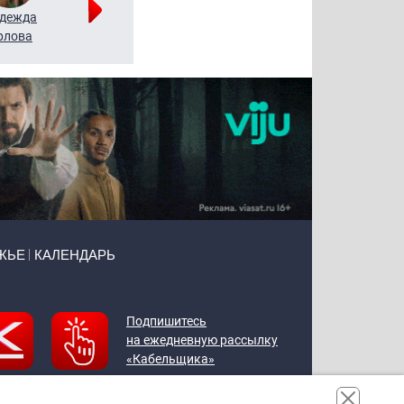
дежда
Мария
Алексей
рлова
Щербаль
Леонтьев
ЖЬЕ
КАЛЕНДАРЬ
Подпишитесь
на ежедневную рассылку
«Кабельщика»