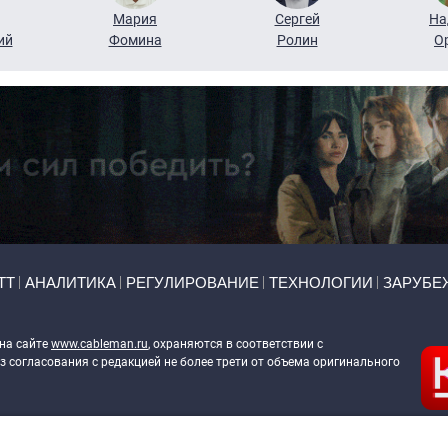
Мария
Сергей
На
ий
Фомина
Ролин
О
ТТ
АНАЛИТИКА
РЕГУЛИРОВАНИЕ
ТЕХНОЛОГИИ
ЗАРУБЕ
 на сайте
www.cableman.ru
, охраняются в соответствии с
 согласования с редакцией не более трети от объема оригинального
ableman.ru
) в отношении обработки персональных данных