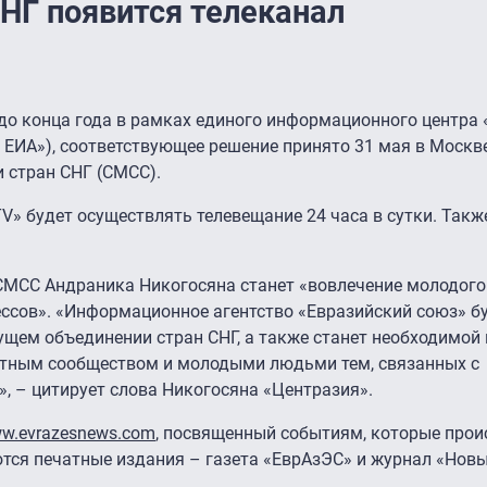
НГ появится телеканал
до конца года в рамках единого информационного центра
ЕИА»), соответствующее решение принято 31 мая в Москве
 стран СНГ (СМСС).
V» будет осуществлять телевещание 24 часа в сутки. Такж
 СМСС Андраника Никогосяна станет «вовлечение молодого
ссов». «Информационное агентство «Евразийский союз» б
щем объединении стран СНГ, а также станет необходимой
ртным сообществом и молодыми людьми тем, связанных с
 – цитирует слова Никогосяна «Центразия».
w.evrazesnews.com
, посвященный событиям, которые прои
тся печатные издания – газета «ЕврАзЭС» и журнал «Новы