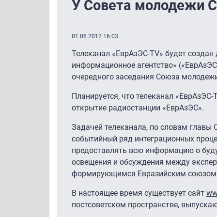
У Совета молодежи С
01.06.2012 16:03
Телеканал «ЕврАзЭС-TV» будет создан 
информационное агентство» («ЕврАзЭС 
очередного заседания Союза молодежи
Планируется, что телеканал «ЕврАзЭС-T
открытие радиостанции «ЕврАзЭС».
Задачей телеканала, по словам главы
событийный ряд интеграционных проце
предоставлять всю информацию о буду
освещения и обсуждения между экспе
формирующимся Евразийским союзом»,
В настоящее время существует сайт
ww
постсоветском пространстве, выпускаю