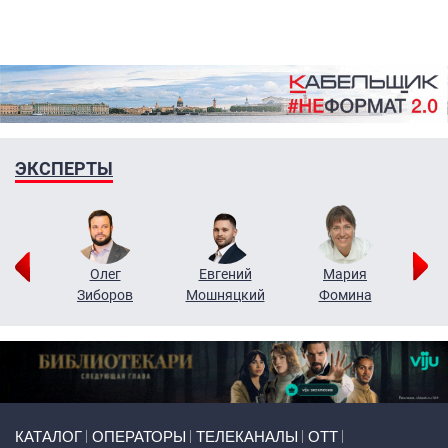
ЭКСПЕРТЫ
рий
Олег
Евгений
Мария
н
Зиборов
Мошняцкий
Фомина
Primary links
КАТАЛОГ
ОПЕРАТОРЫ
ТЕЛЕКАНАЛЫ
ОТТ