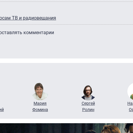
росам ТВ и радиовещания
 оставлять комментарии
Мария
Сергей
На
ий
Фомина
Ролин
О