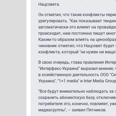
Нацсовета.
Он отметил, что такие конфликты пери
урегулировать. "Как показывает тенде
автоматически это влияет на провайде
происходит, нам постоянно пишут мног
Каким-то образом влиять на ценообраз
чиновник отметил, что Нацсовет будет
конфликта, который "не нужен ни вещат
В свою очередь, глава правления Инт
“Интерфакс-Украина” выразил мнение,
в хозяйственную деятельность ООО "Сет
Украина", "1+1 media" и Inter Media Gr
"Все будут внимательно наблюдать за э
сохранить абонентскую базу, отключив 
потребителя это, конечно, повлияет, у
медиагруппы", – заявил Пятников.