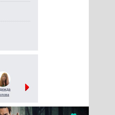
дежда
Мария
Алексей
рлова
Щербаль
Леонтьев