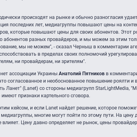
одически происходят на рынке и обычно разногласия удае
нция последних лет, медиагруппы повышают цены на конте
ров, которые повышают цены для своих абонентов. Этот р
о абонентов разных провайдеров, и мы можем за этим то
ование, мы не можем", - сказал Черныш в комментарии аге
 способствовать в пределах своих полномочий урегулиров
елям, ни провайдерам, ни зрителям".
ернет ассоциации Украины
Анатолий Пятников
в комментари
 что согласованное и необоснованное повышение роялти и
ь Ланет" (Lanet) со стороны медиагрупп StarLightMedia, "
oup имеют признаки картельного сговора.
тим кейсом, и если Lanet найдет решение, которое поможе
медиагруппы, многие могут пойти по этому пути. На цену 
же влияет. Цену давно определяет не рынок, цены провайд