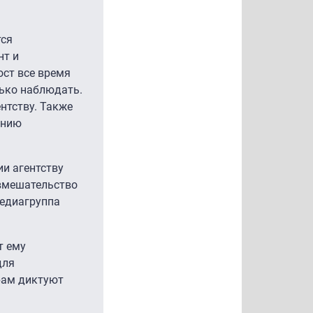
тся
нт и
ост все время
лько наблюдать.
нтству. Также
анию
и агентству
 вмешательство
Медиагруппа
т ему
для
ерам диктуют