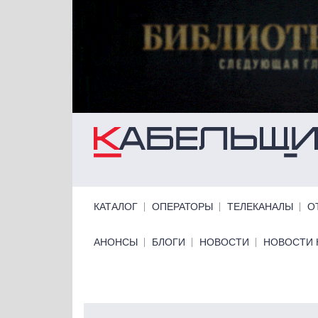
Перейти к основному содержанию
Primary links
КАТАЛОГ
ОПЕРАТОРЫ
ТЕЛЕКАНАЛЫ
О
Primary links bottom
АНОНСЫ
БЛОГИ
НОВОСТИ
НОВОСТИ 