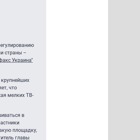
регулированию
ми страны –
факс Украина"
х крупнейших
ет, что
ая мелких ТВ-
шиваться в
частники
такую площадку,
титель главы