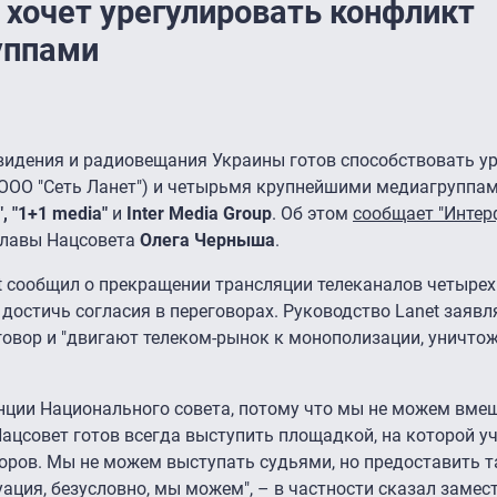
 хочет урегулировать конфликт
уппами
видения и радиовещания Украины готов способствовать у
(ООО "Сеть Ланет") и четырьмя крупнейшими медиагруппа
, "1+1 media"
и
Inter Media Group
. Об этом
сообщает "Интер
 главы Нацсовета
Олега Черныша
.
et сообщил о прекращении трансляции телеканалов четыре
остичь согласия в переговорах. Руководство Lanet заявля
овор и "двигают телеком-рынок к монополизации, уничтож
енции Национального совета, потому что мы не можем вме
Нацсовет готов всегда выступить площадкой, на которой у
воров. Мы не можем выступать судьями, но предоставить 
ация, безусловно, мы можем", – в частности сказал замес