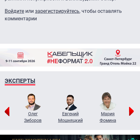
Войдите
или
зарегистрируйтесь
, чтобы оставлять
комментарии
ЭКСПЕРТЫ
рий
Олег
Евгений
Мария
н
Зиборов
Мошняцкий
Фомина