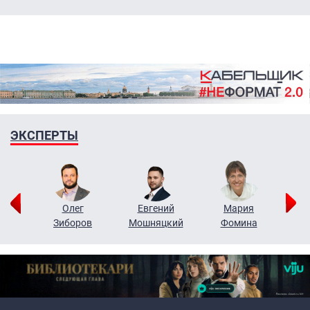
ЭКСПЕРТЫ
рий
Олег
Евгений
Мария
н
Зиборов
Мошняцкий
Фомина