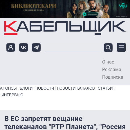
Перейти к основному содержанию
О нас
To
Реклама
Подписка
Primary links bottom
АНОНСЫ
БЛОГИ
НОВОСТИ
НОВОСТИ КАНАЛОВ
СТАТЬИ
ИНТЕРВЬЮ
В ЕС запретят вещание
телеканалов "РТР Планета", "Россия