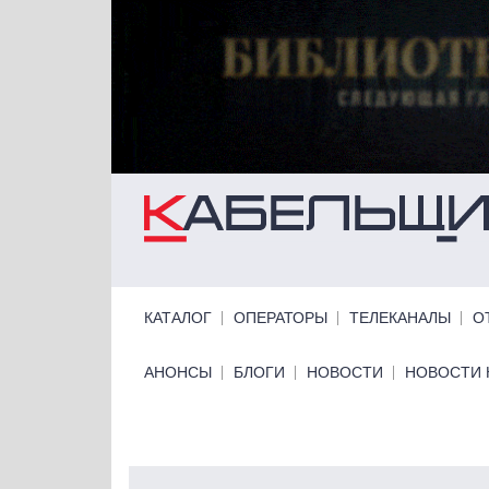
Перейти к основному содержанию
Primary links
КАТАЛОГ
ОПЕРАТОРЫ
ТЕЛЕКАНАЛЫ
О
Primary links bottom
АНОНСЫ
БЛОГИ
НОВОСТИ
НОВОСТИ 