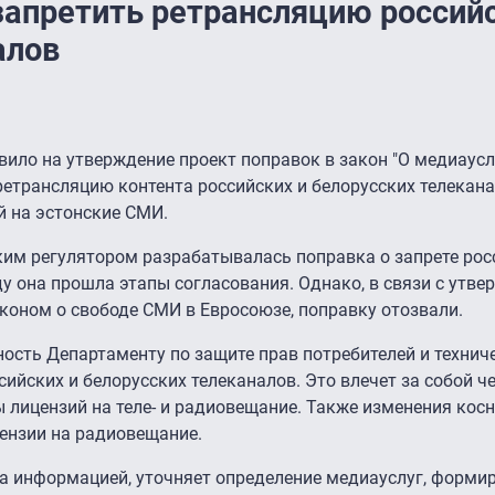
запретить ретрансляцию россий
алов
ило на утверждение проект поправок в закон "О медиаусл
етрансляцию контента российских и белорусских телекан
й на эстонские СМИ.
ким регулятором разрабатывалась поправка о запрете рос
оду она прошла этапы согласования. Однако, в связи с утв
коном о свободе СМИ в Евросоюзе, поправку отозвали.
ость Департаменту по защите прав потребителей и технич
ийских и белорусских телеканалов. Это влечет за собой ч
ы лицензий на теле- и радиовещание. Также изменения кос
ензии на радиовещание.
а информацией, уточняет определение медиауслуг, формир