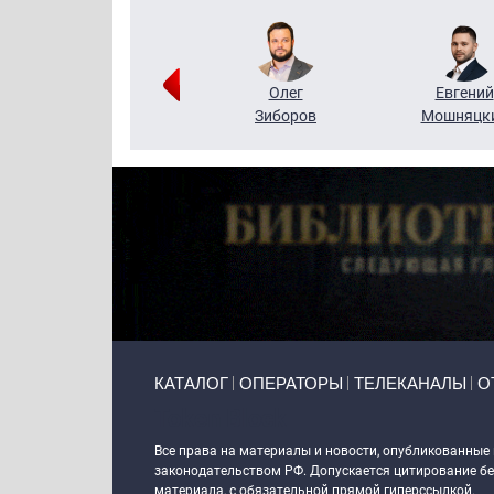
Григорий
Олег
Евгений
Кузин
Зиборов
Мошняцк
Primary links
КАТАЛОГ
ОПЕРАТОРЫ
ТЕЛЕКАНАЛЫ
О
Token Block
Все права на материалы и новости, опубликованные
законодательством РФ. Допускается цитирование без
материала, с обязательной прямой гиперссылкой.