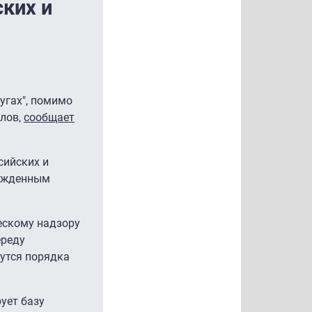
ских и
угах", помимо
алов,
сообщает
сийских и
ержденным
ескому надзору
ереду
нутся порядка
ует базу