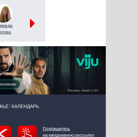
дежда
Мария
Алексей
рлова
Щербаль
Леонтьев
ЖЬЕ
КАЛЕНДАРЬ
Подпишитесь
на ежедневную рассылку