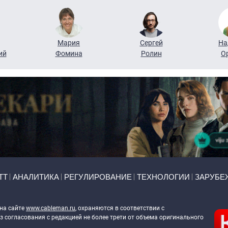
Мария
Сергей
На
ий
Фомина
Ролин
О
ТТ
АНАЛИТИКА
РЕГУЛИРОВАНИЕ
ТЕХНОЛОГИИ
ЗАРУБЕ
 на сайте
www.cableman.ru
, охраняются в соответствии с
 согласования с редакцией не более трети от объема оригинального