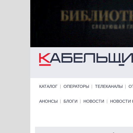
Перейти к основному содержанию
Primary links
КАТАЛОГ
ОПЕРАТОРЫ
ТЕЛЕКАНАЛЫ
О
Primary links bottom
АНОНСЫ
БЛОГИ
НОВОСТИ
НОВОСТИ 