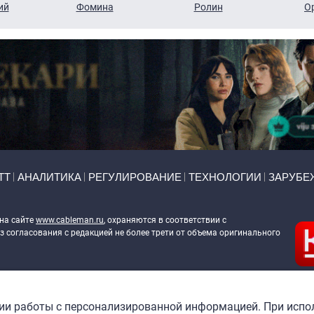
ий
Фомина
Ролин
О
ТТ
АНАЛИТИКА
РЕГУЛИРОВАНИЕ
ТЕХНОЛОГИИ
ЗАРУБЕ
 на сайте
www.cableman.ru
, охраняются в соответствии с
 согласования с редакцией не более трети от объема оригинального
ableman.ru
) в отношении обработки персональных данных
гии работы с персонализированной информацией. При испо