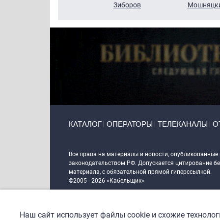
Кузин
Зиборов
Мошняцк
Primary links
КАТАЛОГ
ОПЕРАТОРЫ
ТЕЛЕКАНАЛЫ
О
Token Block
Все права на материалы и новости, опубликованные
законодательством РФ. Допускается цитирование без
материала, с обязательной прямой гиперссылкой.
©2005 - 2026 «Кабельщик»
Политика сайта "Кабельщик" (интернет-адреса
www.c
пользователей сети интернет
Наш сайт использует файлы cookie и схожие техноло
DrupalCoder — поддержка сайта c 2017 года