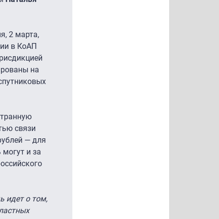
ня, 2 марта,
ии в КоАП
юрисдикцией
ированы на
 спутниковых
странную
тью связи
рублей — для
 могут и за
российского
ь идет о том,
властных