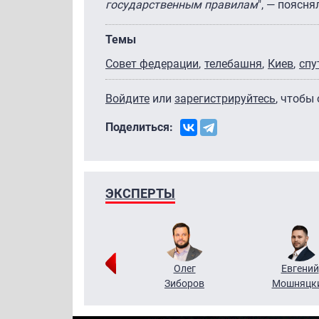
государственным правилам
", — поясн
Темы
Совет федерации
телебашня
Киев
спу
Войдите
или
зарегистрируйтесь
, чтобы
Поделиться:
ЭКСПЕРТЫ
Григорий
Олег
Евгений
Кузин
Зиборов
Мошняцк