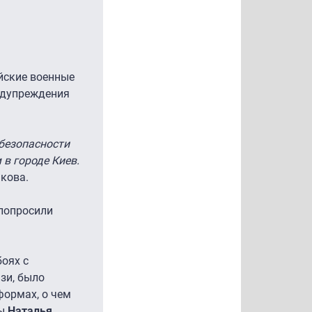
йские военные
едупреждения
безопасности
в городе Киев.
кова.
 попросили
оях с
зи, было
формах, о чем
ны
Наталья