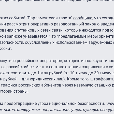
е этих событий "Парламентская газета"
сообщила
, что сегод
нии рассмотрит оперативно разработанный закон о введен
ования спутниковых сетей связи, которые находятся под 
ной записке указывается, что "предлагаемые меры ориент
езопасности, обусловленных использованием зарубежных
оссии".
снуться российских операторов, которые используют ино
 ее российский сегмент в составе станции сопряжения с се
жет составить до 1 млн рублей (от 10 тысяч до 30 тысяч 
н рублей — для юридических лиц). Кроме того, штрафовать
у трафика российских абонентов через наземную станцию 
итории страны.
на предотвращение угроз национальной безопасности. "
Реч
х неконтролируемых зон, анклавно существующих, непод