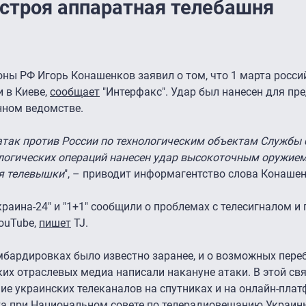
 строя аппаратная телебашня
ы РФ Игорь Конашенков заявил о том, что 1 марта росси
 в Киеве,
сообщает
"Интерфакс". Удар был нанесен для пр
нном ведомстве.
атак против России по технологическим объектам Службы 
ологических операций нанесен удар высокоточным оружием 
я телевышки
", – приводит информагентство слова Конашен
раина-24" и "1+1" сообщили о проблемах с телесигналом и
YouTube,
пишет
TJ.
мбардировках было известно заранее, и о возможных переб
их отраслевых медиа написали накануне атаки. В этой свя
е украинских телеканалов на спутниках и на онлайн-плат
та при Национальном совете по телерадиовещанию Украи