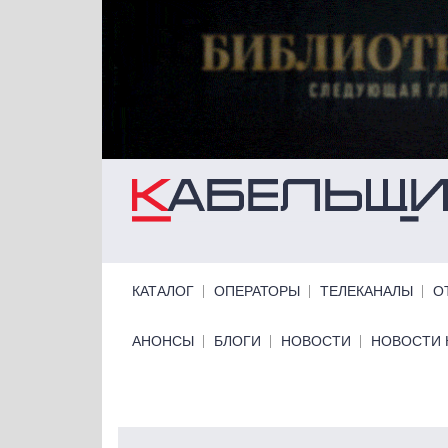
Перейти к основному содержанию
Primary links
КАТАЛОГ
ОПЕРАТОРЫ
ТЕЛЕКАНАЛЫ
О
Primary links bottom
АНОНСЫ
БЛОГИ
НОВОСТИ
НОВОСТИ 