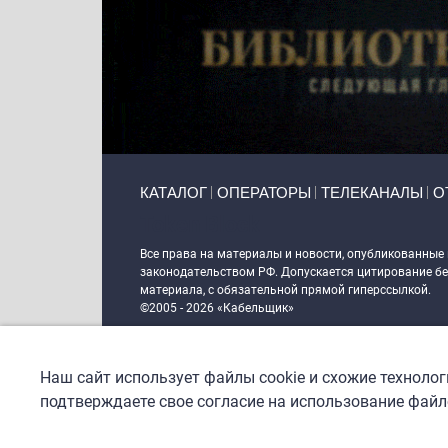
Primary links
КАТАЛОГ
ОПЕРАТОРЫ
ТЕЛЕКАНАЛЫ
О
Token Block
Все права на материалы и новости, опубликованные
законодательством РФ. Допускается цитирование без
материала, с обязательной прямой гиперссылкой.
©2005 - 2026 «Кабельщик»
Политика сайта "Кабельщик" (интернет-адреса
www.c
пользователей сети интернет
Наш сайт использует файлы cookie и схожие техноло
DrupalCoder — поддержка сайта c 2017 года
подтверждаете свое согласие на использование файло