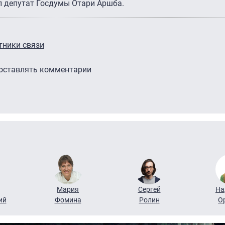
ял депутат Госдумы Отари Аршба.
тники связи
 оставлять комментарии
Мария
Сергей
На
ий
Фомина
Ролин
О