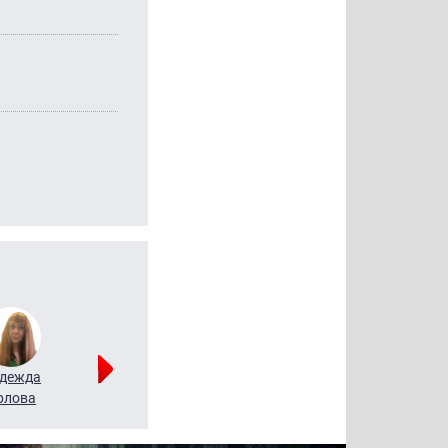
дежда
Мария
Алексей
рлова
Щербаль
Леонтьев