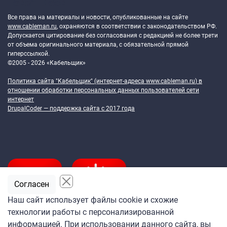
Token Block
Все права на материалы и новости, опубликованные на сайте
www.cableman.ru
, охраняются в соответствии с законодательством РФ.
Допускается цитирование без согласования с редакцией не более трети
от объема оригинального материала, с обязательной прямой
гиперссылкой.
©2005 - 2026 «Кабельщик»
Политика сайта "Кабельщик" (интернет-адреса
www.cableman.ru
) в
отношении обработки персональных данных пользователей сети
интернет
DrupalCoder — поддержка сайта c 2017 года
Согласен
Наш сайт использует файлы cookie и схожие
технологии работы с персонализированной
Подпишитесь
информацией. При использовании данного сайта, вы