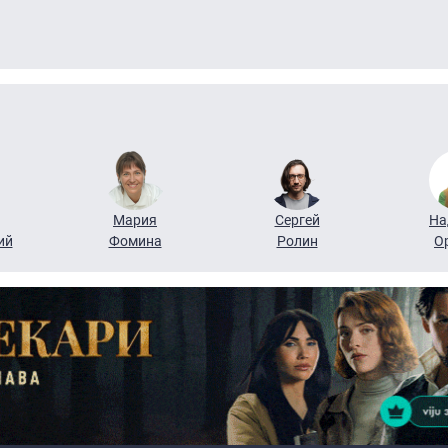
Мария
Сергей
На
ий
Фомина
Ролин
О