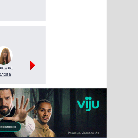
дежда
Мария
Алексей
рлова
Щербаль
Леонтьев