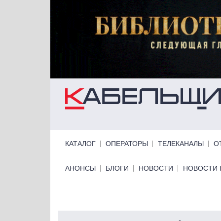
Перейти к основному содержанию
Primary links
КАТАЛОГ
ОПЕРАТОРЫ
ТЕЛЕКАНАЛЫ
О
Primary links bottom
АНОНСЫ
БЛОГИ
НОВОСТИ
НОВОСТИ 