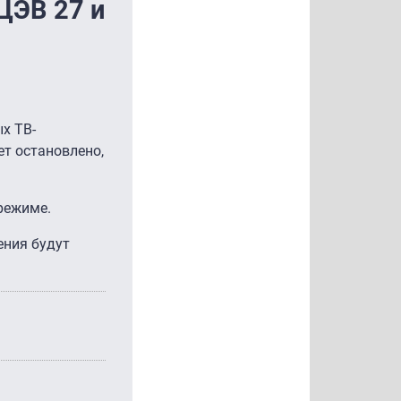
ЦЭВ 27 и
х ТВ-
ет остановлено,
режиме.
ения будут