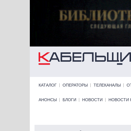
Перейти к основному содержанию
Primary links
КАТАЛОГ
ОПЕРАТОРЫ
ТЕЛЕКАНАЛЫ
О
Primary links bottom
АНОНСЫ
БЛОГИ
НОВОСТИ
НОВОСТИ 