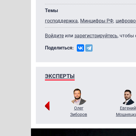
Темы
господдержка
Минцифры РФ
цифрово
Войдите
или
зарегистрируйтесь
, чтобы
Поделиться:
ЭКСПЕРТЫ
Григорий
Олег
Евгений
Кузин
Зиборов
Мошняцк