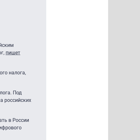
ийским
ог,
пишет
ого налога,
.
лога. Под
а российских
ать в России
цифрового