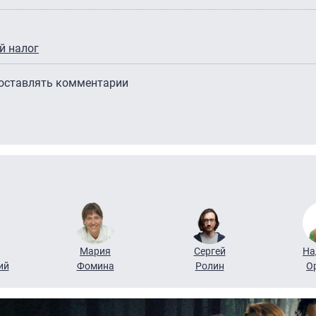
й налог
 оставлять комментарии
Мария
Сергей
На
ий
Фомина
Ролин
О