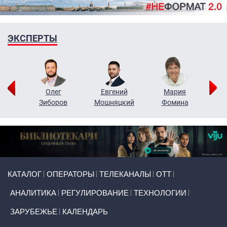
ЭКСПЕРТЫ
рий
Олег
Евгений
Мария
н
Зиборов
Мошняцкий
Фомина
Primary links
КАТАЛОГ
ОПЕРАТОРЫ
ТЕЛЕКАНАЛЫ
ОТТ
АНАЛИТИКА
РЕГУЛИРОВАНИЕ
ТЕХНОЛОГИИ
ЗАРУБЕЖЬЕ
КАЛЕНДАРЬ