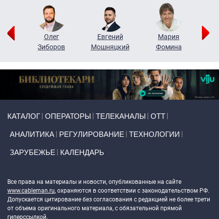
рий
Олег
Евгений
Мария
н
Зиборов
Мошняцкий
Фомина
Primary links
КАТАЛОГ
ОПЕРАТОРЫ
ТЕЛЕКАНАЛЫ
ОТТ
АНАЛИТИКА
РЕГУЛИРОВАНИЕ
ТЕХНОЛОГИИ
ЗАРУБЕЖЬЕ
КАЛЕНДАРЬ
Token Block
Все права на материалы и новости, опубликованные на сайте
www.cableman.ru
, охраняются в соответствии с законодательством РФ.
Допускается цитирование без согласования с редакцией не более трети
от объема оригинального материала, с обязательной прямой
гиперссылкой.