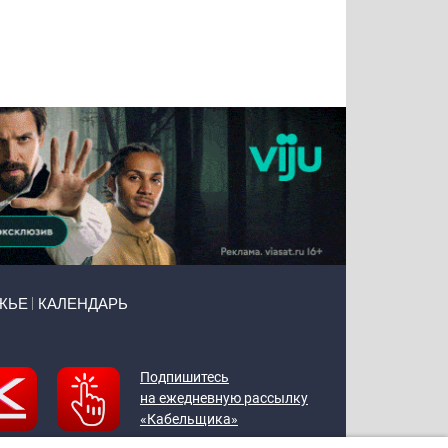
Татьяна
Тимур
Григорий
Олег
Воронова
Чудутов
Кузин
Зиборов
ЖЬЕ
КАЛЕНДАРЬ
Подпишитесь
на ежедневную рассылку
«Кабельщика»