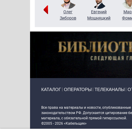
Тимур
Григорий
Олег
Евгений
Мар
Чудутов
Кузин
Зиборов
Мошняцкий
Фом
Primary links
КАТАЛОГ
ОПЕРАТОРЫ
ТЕЛЕКАНАЛЫ
О
Token Block
Все права на материалы и новости, опубликованные
законодательством РФ. Допускается цитирование без
материала, с обязательной прямой гиперссылкой.
©2005 - 2026 «Кабельщик»