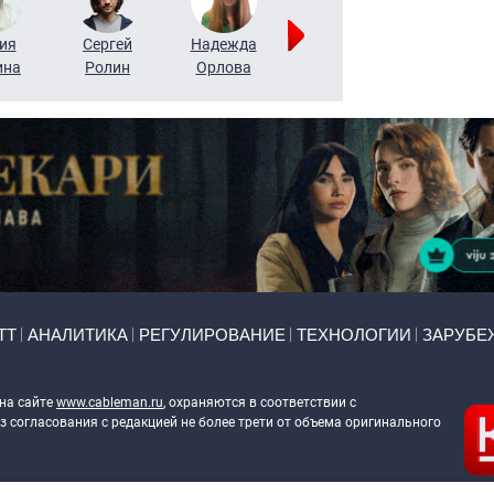
ия
Сергей
Надежда
Мария
Алексей
ина
Ролин
Орлова
Щербаль
Леонтьев
ТТ
АНАЛИТИКА
РЕГУЛИРОВАНИЕ
ТЕХНОЛОГИИ
ЗАРУБЕ
 на сайте
www.cableman.ru
, охраняются в соответствии с
 согласования с редакцией не более трети от объема оригинального