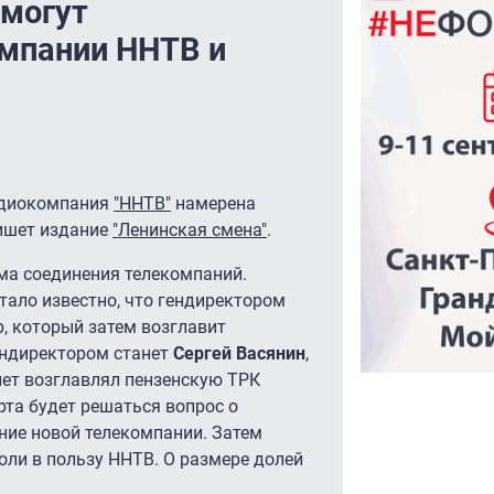
 могут
мпании ННТВ и
адиокомпания
"ННТВ"
намерена
пишет издание
"Ленинская смена"
.
ма соединения телекомпаний.
тало известно, что гендиректором
, который затем возглавит
ендиректором станет
Сергей Васянин
,
лет возглавлял пензенскую ТРК
рта будет решаться вопрос о
ние новой телекомпании. Затем
оли в пользу ННТВ. О размере долей