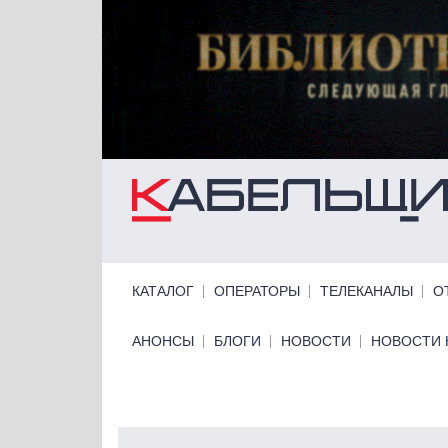
Перейти к основному содержанию
Primary links
КАТАЛОГ
ОПЕРАТОРЫ
ТЕЛЕКАНАЛЫ
О
Primary links bottom
АНОНСЫ
БЛОГИ
НОВОСТИ
НОВОСТИ 