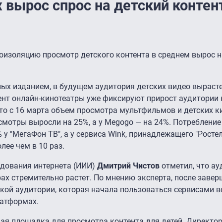
 вырос спрос на детский контен
оизоляцию просмотр детского контента в среднем вырос н
ых изданием, в будущем аудитория детских видео вырасте
ент онлайн-кинотеатры уже фиксируют прирост аудитории 
что с 16 марта объем просмотра мультфильмов и детских 
росмотры выросли на 25%, а у Megogo — на 24%. Потребление
 у "МегаФон ТВ", а у сервиса Wink, принадлежащего "Росте
лее чем в 10 раз.
едования интернета (ИИИ)
Дмитрий Чистов
отметил, что ау
ах стремительно растет. По мнению эксперта, после заве
кой аудитории, которая начала пользоваться сервисами в
латформах.
ная площадка для просмотра контента для детей. Директо