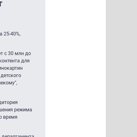
т
а 25-40%,
т с 30 млн до
контента для
кинокартин
 детского
лекому",
дитория
ршения режима
о время
р департамента