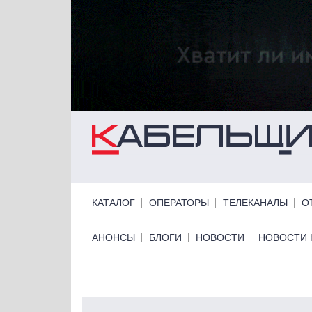
Перейти к основному содержанию
Primary links
КАТАЛОГ
ОПЕРАТОРЫ
ТЕЛЕКАНАЛЫ
О
Primary links bottom
АНОНСЫ
БЛОГИ
НОВОСТИ
НОВОСТИ 