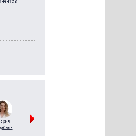
лиентов
ария
Алексей
Татьяна
рбаль
Леонтьев
Воронова