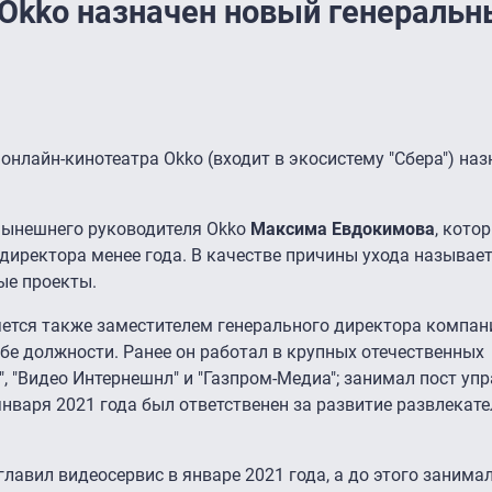
 Okko назначен новый генераль
онлайн-кинотеатра Okko (входит в экосистему "Сбера") на
нынешнего руководителя Okko
Максима Евдокимова
, кото
директора менее года. В качестве причины ухода называе
ые проекты.
яется также заместителем генерального директора компан
обе должности. Ранее он работал в крупных отечественных
", "Видео Интернешнл" и "Газпром-Медиа"; занимал пост у
января 2021 года был ответственен за развитие развлекат
авил видеосервис в январе 2021 года, а до этого занимал