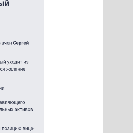
ный
значен
Сергей
рый уходит из
тся желание
ии
правляющего
ельных активов
 позицию вице-