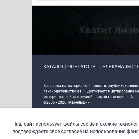
Primary links
КАТАЛОГ
ОПЕРАТОРЫ
ТЕЛЕКАНАЛЫ
О
Token Block
Все права на материалы и новости, опубликованные
законодательством РФ. Допускается цитирование без
материала, с обязательной прямой гиперссылкой.
©2005 - 2026 «Кабельщик»
Политика сайта "Кабельщик" (интернет-адреса
www.c
пользователей сети интернет
Наш сайт использует файлы cookie и схожие техноло
DrupalCoder — поддержка сайта c 2017 года
подтверждаете свое согласие на использование файло