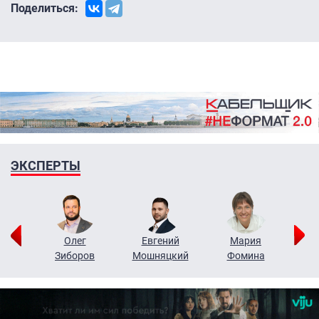
Поделиться:
ЭКСПЕРТЫ
рий
Олег
Евгений
Мария
н
Зиборов
Мошняцкий
Фомина