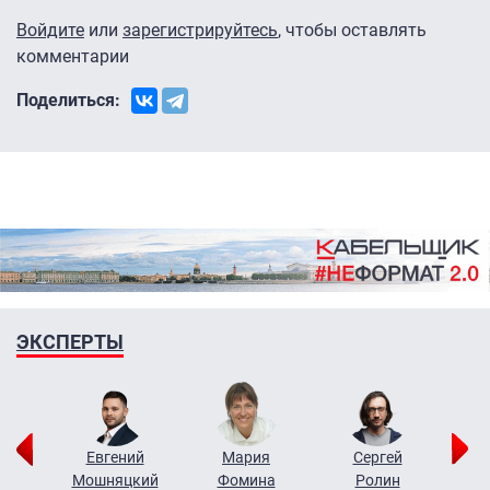
Войдите
или
зарегистрируйтесь
, чтобы оставлять
комментарии
Поделиться:
ЭКСПЕРТЫ
ор
Евгений
Мария
Сергей
Н
ко
Мошняцкий
Фомина
Ролин