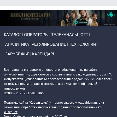
Primary links
КАТАЛОГ
ОПЕРАТОРЫ
ТЕЛЕКАНАЛЫ
ОТТ
АНАЛИТИКА
РЕГУЛИРОВАНИЕ
ТЕХНОЛОГИИ
ЗАРУБЕЖЬЕ
КАЛЕНДАРЬ
Token Block
Все права на материалы и новости, опубликованные на сайте
www.cableman.ru
, охраняются в соответствии с законодательством РФ.
Допускается цитирование без согласования с редакцией не более трети
от объема оригинального материала, с обязательной прямой
гиперссылкой.
©2005 - 2026 «Кабельщик»
Политика сайта "Кабельщик" (интернет-адреса
www.cableman.ru
) в
отношении обработки персональных данных пользователей сети
интернет
DrupalCoder — поддержка сайта c 2017 года