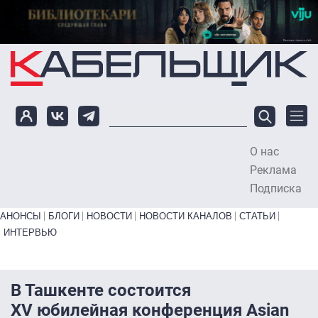
Перейти к основному содержанию
О нас
To
Реклама
Подписка
Primary links bottom
АНОНСЫ
БЛОГИ
НОВОСТИ
НОВОСТИ КАНАЛОВ
СТАТЬИ
ИНТЕРВЬЮ
В Ташкенте состоится
XV юбилейная конференция Asian