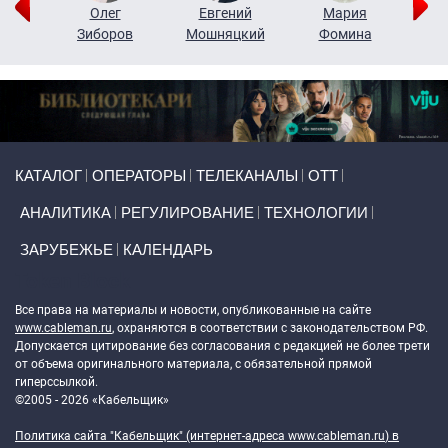
рий
Олег
Евгений
Мария
н
Зиборов
Мошняцкий
Фомина
Primary links
КАТАЛОГ
ОПЕРАТОРЫ
ТЕЛЕКАНАЛЫ
ОТТ
АНАЛИТИКА
РЕГУЛИРОВАНИЕ
ТЕХНОЛОГИИ
ЗАРУБЕЖЬЕ
КАЛЕНДАРЬ
Token Block
Все права на материалы и новости, опубликованные на сайте
www.cableman.ru
, охраняются в соответствии с законодательством РФ.
Допускается цитирование без согласования с редакцией не более трети
от объема оригинального материала, с обязательной прямой
гиперссылкой.
©2005 - 2026 «Кабельщик»
Политика сайта "Кабельщик" (интернет-адреса
www.cableman.ru
) в