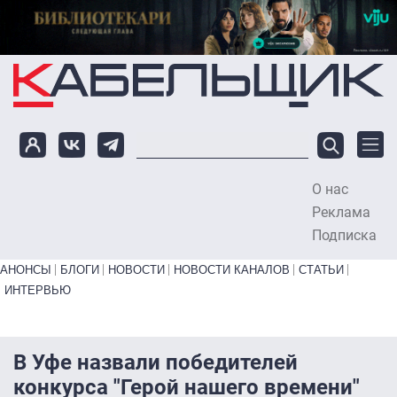
Перейти к основному содержанию
О нас
To
Реклама
Подписка
Primary links bottom
АНОНСЫ
БЛОГИ
НОВОСТИ
НОВОСТИ КАНАЛОВ
СТАТЬИ
ИНТЕРВЬЮ
В Уфе назвали победителей
конкурса "Герой нашего времени"