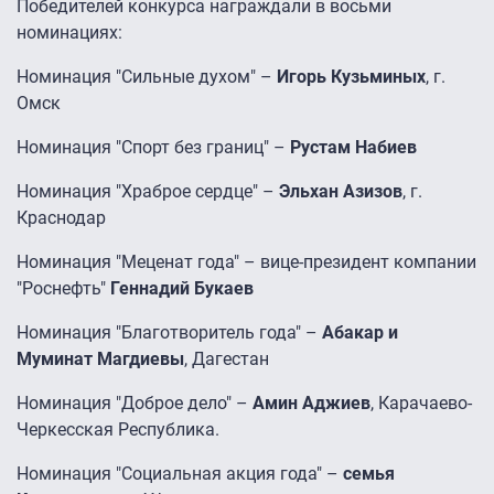
Победителей конкурса награждали в восьми
номинациях:
Номинация "Сильные духом" –
Игорь Кузьминых
, г.
Омск
Номинация "Спорт без границ" –
Рустам Набиев
Номинация "Храброе сердце" –
Эльхан Азизов
, г.
Краснодар
Номинация "Меценат года" – вице-президент компании
"Роснефть"
Геннадий Букаев
Номинация "Благотворитель года" –
Абакар и
Муминат Магдиевы
, Дагестан
Номинация "Доброе дело" –
Амин Аджиев
, Карачаево-
Черкесская Республика.
Номинация "Социальная акция года" –
семья