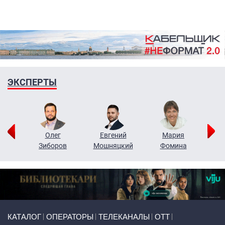
ЭКСПЕРТЫ
рий
Олег
Евгений
Мария
н
Зиборов
Мошняцкий
Фомина
Primary links
КАТАЛОГ
ОПЕРАТОРЫ
ТЕЛЕКАНАЛЫ
ОТТ