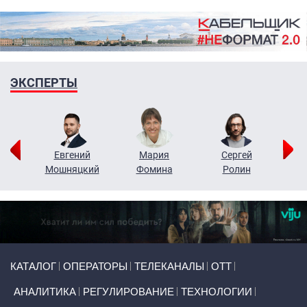
ЭКСПЕРТЫ
ор
Евгений
Мария
Сергей
Н
ко
Мошняцкий
Фомина
Ролин
Primary links
КАТАЛОГ
ОПЕРАТОРЫ
ТЕЛЕКАНАЛЫ
ОТТ
АНАЛИТИКА
РЕГУЛИРОВАНИЕ
ТЕХНОЛОГИИ