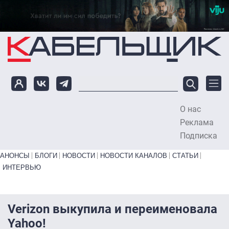
Перейти к основному содержанию
О нас
To
Реклама
Подписка
Primary links bottom
АНОНСЫ
БЛОГИ
НОВОСТИ
НОВОСТИ КАНАЛОВ
СТАТЬИ
ИНТЕРВЬЮ
Verizon выкупила и переименовала
Yahoo!