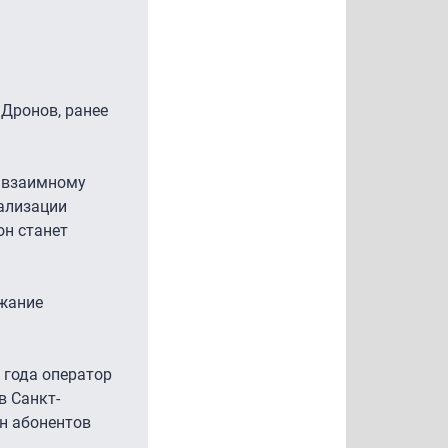
 Дронов, ранее
о взаимному
еализации
он станет
ржание
5 года оператор
в Санкт-
лн абонентов