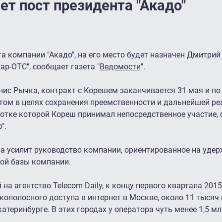
т пост президента "Акадо"
а компании "Акадо", на его место будет назначен Дмитрий
р-ОТС", сообщает газета "
Ведомости
".
нис Рычка, контракт с Корешем заканчивается 31 мая и п
этом в целях сохранения преемственности и дальнейшей р
ботке которой Кореш принимал непосредственное участие, 
".
а усилит руководство компании, ориентированное на уде
кой базы компании.
на агентство Telecom Daily, к концу первого квартала 201
ополосного доступа в интернет в Москве, около 11 тысяч 
катеринбурге. В этих городах у оператора чуть менее 1,5 м