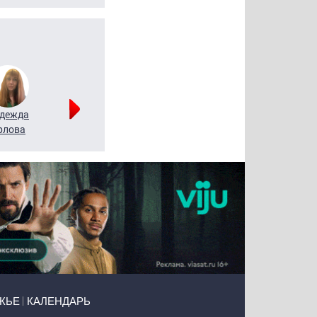
дежда
Мария
Алексей
рлова
Щербаль
Леонтьев
ЖЬЕ
КАЛЕНДАРЬ