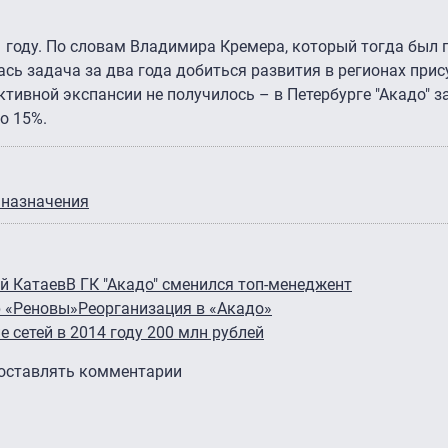
1 году. По словам Владимира Кремера, который тогда был
ась задача за два года добиться развития в регионах прису
ктивной экспансии не получилось – в Петербурге "Акадо" 
о 15%.
 назначения
ей Катаев
В ГК "Акадо" сменился топ-менеджент
р «Реновы»
Реорганизация в «Акадо»
е сетей в 2014 году 200 млн рублей
 оставлять комментарии