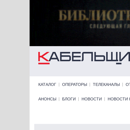
Перейти к основному содержанию
Primary links
КАТАЛОГ
ОПЕРАТОРЫ
ТЕЛЕКАНАЛЫ
О
Primary links bottom
АНОНСЫ
БЛОГИ
НОВОСТИ
НОВОСТИ 