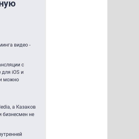
ьную
инга видео -
ансляции с
 для iOS и
ии можно
edia, а Казаков
и бизнесмен не
нутренней