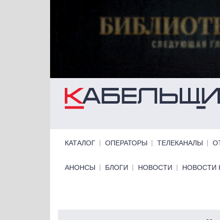
Перейти к основному содержанию
Primary links
КАТАЛОГ
ОПЕРАТОРЫ
ТЕЛЕКАНАЛЫ
О
Primary links bottom
АНОНСЫ
БЛОГИ
НОВОСТИ
НОВОСТИ 