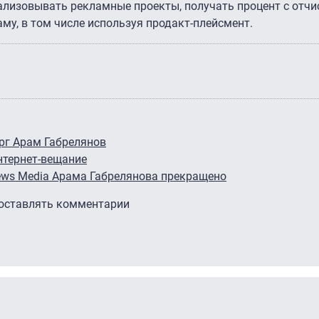
ализовывать рекламные проекты, получать процент с отчи
му, в том числе используя продакт-плейсмент.
ерг Арам Габрелянов
интернет-вещание
News Media Арама Габрелянова прекращено
 оставлять комментарии