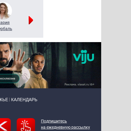
ария
Алексей
Татьяна
рбаль
Леонтьев
Воронова
ЖЬЕ
КАЛЕНДАРЬ
Подпишитесь
на ежедневную рассылку