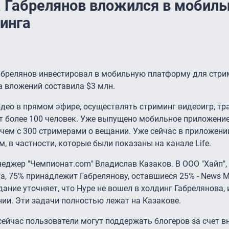
 Габрелянов вложился в мобил
инга
абрелянов инвестировал в мобильную платформу для стрим
а вложений составила $3 млн.
ео в прямом эфире, осуществлять стриминг видеоигр, тр
 более 100 человек. Уже выпущено мобильное приложение
 чем с 300 стримерами о вещании. Уже сейчас в приложен
 в частности, которые были показаны на канале Life.
еджер "Чемпионат.com" Владислав Казаков. В ООО "Хайп",
а, 75% принадлежит Габрелянову, оставшиеся 25% - News M
ние уточняет, что Hype не вошел в холдинг Габрелянова, 
нии. Эти задачи полностью лежат на Казакове.
 сейчас пользователи могут поддержать блогеров за счет в