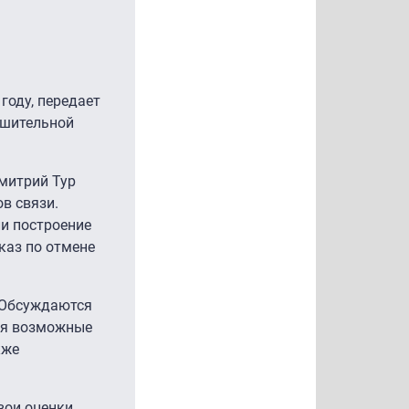
году, передает
ешительной
митрий Тур
в связи.
и построение
каз по отмене
 Обсуждаются
тся возможные
кже
вои оценки