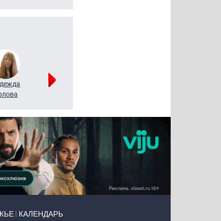
дежда
Мария
Алексей
рлова
Щербаль
Леонтьев
ЖЬЕ
КАЛЕНДАРЬ