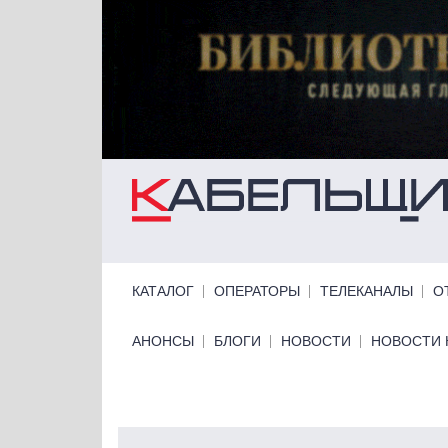
Перейти к основному содержанию
Primary links
КАТАЛОГ
ОПЕРАТОРЫ
ТЕЛЕКАНАЛЫ
О
Primary links bottom
АНОНСЫ
БЛОГИ
НОВОСТИ
НОВОСТИ 