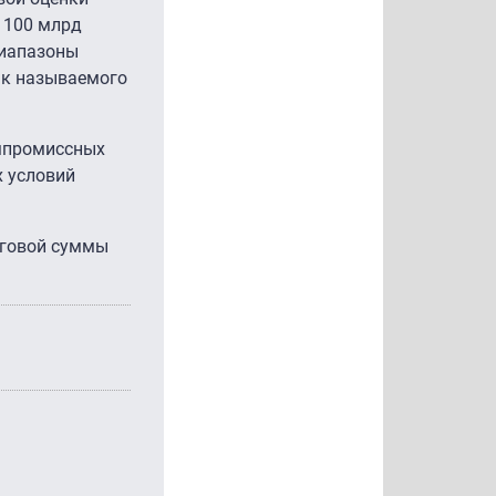
т 100 млрд
диапазоны
ак называемого
омпромиссных
х условий
оговой суммы