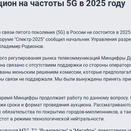
ион на частоты 5G в 2025 году
связи пятого поколения (5G) в России не состоится в 2025 
 форуме "Спектр-2025″ сообщил начальник Управления разр
Владимир Родионов.
ного регулирования рынка телекоммуникаций Минцифры Д
она связано с отсутствием поддержки со стороны операторо
ованы июньским решением комиссии, которые предполагал
торы связи не поддержали. Мы были вынуждены принять при
 время Минцифры продолжает работу по данному вопросу.
акже сроки и формат проведения аукциона. Рассматриваю
к обязательства по покрытию городов-миллионников, а та
тот в режиме технологической нейтральности.
включая МТС, T2, "Вымпелком" и "МегаФон", представили с