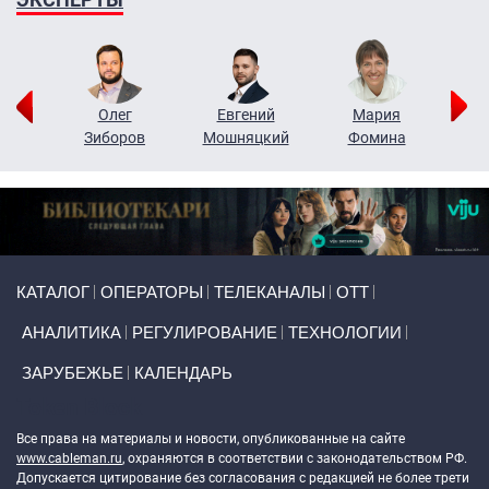
рий
Олег
Евгений
Мария
н
Зиборов
Мошняцкий
Фомина
Primary links
КАТАЛОГ
ОПЕРАТОРЫ
ТЕЛЕКАНАЛЫ
ОТТ
АНАЛИТИКА
РЕГУЛИРОВАНИЕ
ТЕХНОЛОГИИ
ЗАРУБЕЖЬЕ
КАЛЕНДАРЬ
Token Block
Все права на материалы и новости, опубликованные на сайте
www.cableman.ru
, охраняются в соответствии с законодательством РФ.
Допускается цитирование без согласования с редакцией не более трети