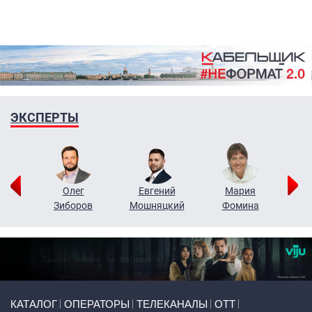
ЭКСПЕРТЫ
рий
Олег
Евгений
Мария
н
Зиборов
Мошняцкий
Фомина
Primary links
КАТАЛОГ
ОПЕРАТОРЫ
ТЕЛЕКАНАЛЫ
ОТТ