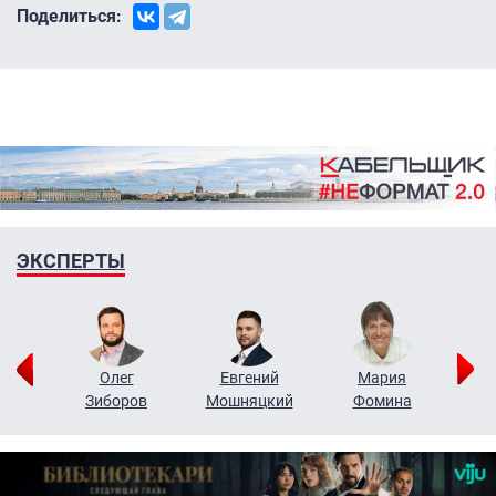
Поделиться:
ЭКСПЕРТЫ
рий
Олег
Евгений
Мария
н
Зиборов
Мошняцкий
Фомина