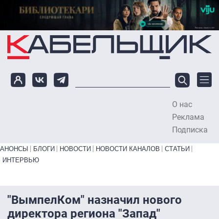
Перейти к основному содержанию
О нас
To
Реклама
Подписка
Primary links bottom
АНОНСЫ
БЛОГИ
НОВОСТИ
НОВОСТИ КАНАЛОВ
СТАТЬИ
ИНТЕРВЬЮ
"ВымпелКом" назначил нового
директора региона "Запад"