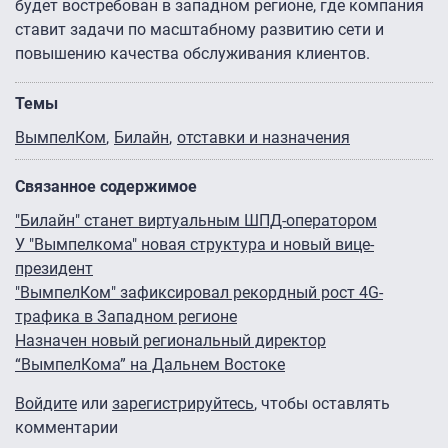
будет востребован в западном регионе, где компания
ставит задачи по масштабному развитию сети и
повышению качества обслуживания клиентов.
Темы
ВымпелКом
Билайн
отставки и назначения
Связанное содержимое
"Билайн" станет виртуальным ШПД-оператором
У "Вымпелкома" новая структура и новый вице-
президент
"ВымпелКом" зафиксировал рекордный рост 4G-
трафика в Западном регионе
Назначен новый региональный директор
“ВымпелКома” на Дальнем Востоке
Войдите
или
зарегистрируйтесь
, чтобы оставлять
комментарии