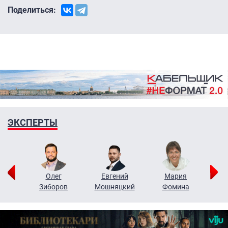
Поделиться:
ЭКСПЕРТЫ
рий
Олег
Евгений
Мария
н
Зиборов
Мошняцкий
Фомина