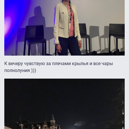
К вечеру чувствую за плечами крылья и все чары
полнолуния )))