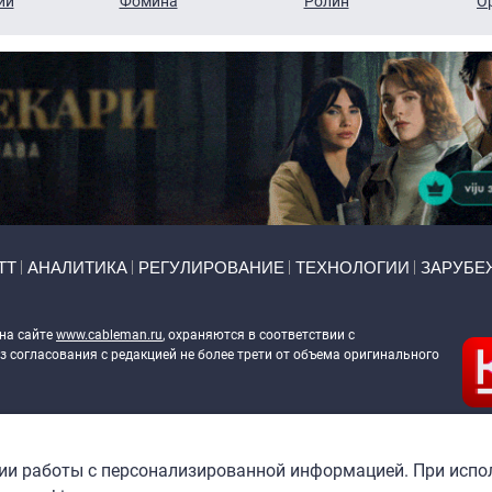
ий
Фомина
Ролин
О
ТТ
АНАЛИТИКА
РЕГУЛИРОВАНИЕ
ТЕХНОЛОГИИ
ЗАРУБЕ
 на сайте
www.cableman.ru
, охраняются в соответствии с
 согласования с редакцией не более трети от объема оригинального
ableman.ru
) в отношении обработки персональных данных
гии работы с персонализированной информацией. При испо