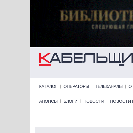
Перейти к основному содержанию
Primary links
КАТАЛОГ
ОПЕРАТОРЫ
ТЕЛЕКАНАЛЫ
О
Primary links bottom
АНОНСЫ
БЛОГИ
НОВОСТИ
НОВОСТИ 