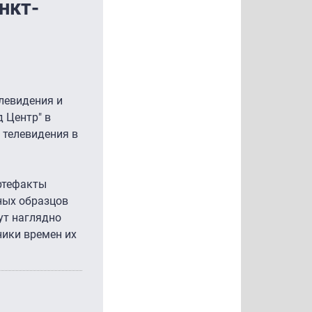
нкт-
левидения и
 Центр" в
 телевидения в
артефакты
ных образцов
ут наглядно
ники времен их