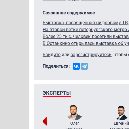
Связанное содержимое
Выставка, посвященная цифровому ТВ,
На второй ветке петербургского метро 
Более 25 тыс. человек посетили выста
В Останкино открылась выставка об у
Войдите
или
зарегистрируйтесь
, чтобы
Поделиться:
ЭКСПЕРТЫ
Григорий
Олег
Евгений