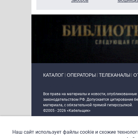
Кузин
Зиборов
Мошняцк
Primary links
КАТАЛОГ
ОПЕРАТОРЫ
ТЕЛЕКАНАЛЫ
О
Token Block
Все права на материалы и новости, опубликованные
законодательством РФ. Допускается цитирование без
материала, с обязательной прямой гиперссылкой.
©2005 - 2026 «Кабельщик»
Политика сайта "Кабельщик" (интернет-адреса
www.c
пользователей сети интернет
Наш сайт использует файлы cookie и схожие техноло
DrupalCoder — поддержка сайта c 2017 года