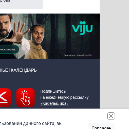
рлова
Щербаль
Леонтьев
ЖЬЕ
КАЛЕНДАРЬ
Подпишитесь
на ежедневную рассылку
«Кабельщика»
льзовании данного сайта, вы
Согласен