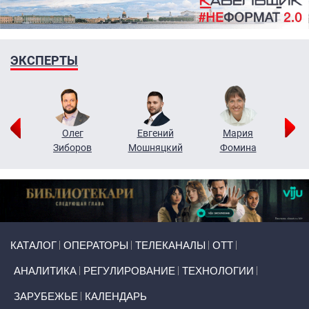
ЭКСПЕРТЫ
рий
Олег
Евгений
Мария
н
Зиборов
Мошняцкий
Фомина
Primary links
КАТАЛОГ
ОПЕРАТОРЫ
ТЕЛЕКАНАЛЫ
ОТТ
АНАЛИТИКА
РЕГУЛИРОВАНИЕ
ТЕХНОЛОГИИ
ЗАРУБЕЖЬЕ
КАЛЕНДАРЬ