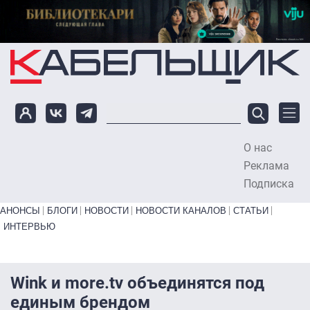
Перейти к основному содержанию
О нас
To
Реклама
Подписка
Primary links bottom
АНОНСЫ
БЛОГИ
НОВОСТИ
НОВОСТИ КАНАЛОВ
СТАТЬИ
ИНТЕРВЬЮ
Wink и more.tv объединятся под
единым брендом