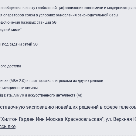
 сообщества в эпоху глобальной цифровизации экономики и модернизации с
 операторов связи в условиях обновления законодательной базы
одключения базовых станций 5G
ледней мили"
под задачи сетей 5G
ого доступа
язи (M&A 2.0) и партнерства с игроками из других рынков
уникационные активы
g Data, AR/VR и искусственного интеллекта (AI)
ыставочную экспозицию новейших решений в сфере телеко
"Хилтон Гарден Инн Москва Красносельская", ул. Верхняя 
ссылке
.