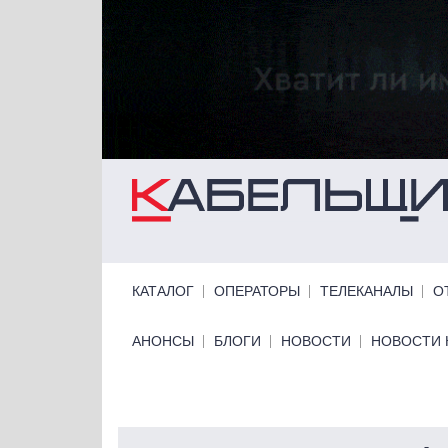
Перейти к основному содержанию
Primary links
КАТАЛОГ
ОПЕРАТОРЫ
ТЕЛЕКАНАЛЫ
О
Primary links bottom
АНОНСЫ
БЛОГИ
НОВОСТИ
НОВОСТИ 