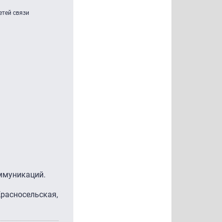
етей связи
ммуникаций.
Красносельская,