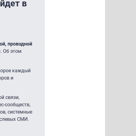
йдет в
ой, проводной
. Об этом
оторое каждый
оров и
й связи,
ес-сообществ,
ов, системные
аслевых СМИ.