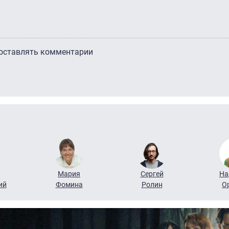
 оставлять комментарии
Мария
Сергей
На
ий
Фомина
Ролин
О