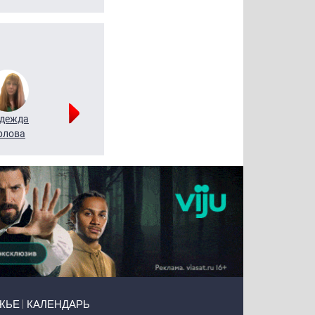
дежда
Мария
Алексей
рлова
Щербаль
Леонтьев
ЖЬЕ
КАЛЕНДАРЬ