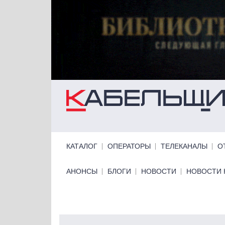
Перейти к основному содержанию
Primary links
КАТАЛОГ
ОПЕРАТОРЫ
ТЕЛЕКАНАЛЫ
О
Primary links bottom
АНОНСЫ
БЛОГИ
НОВОСТИ
НОВОСТИ 