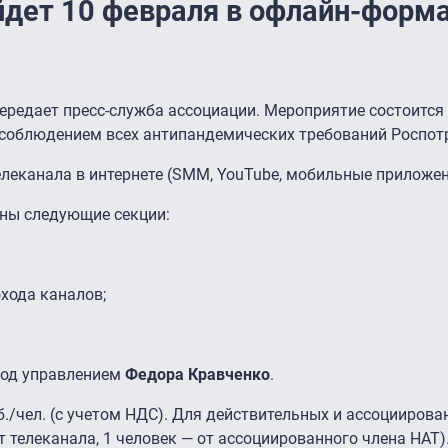
йдет 10 февраля в офлайн-форм
передает пресс-служба ассоциации. Мероприятие состоится 
с соблюдением всех антипандемических требований Роспот
леканала в интернете (SMM, YouTube, мобильные приложени
ны следующие секции:
хода каналов;
под управлением
Федора Кравченко
.
б./чел. (с учетом НДС). Для действительных и ассоцииров
т телеканала, 1 человек — от ассоциированного члена НАТ)