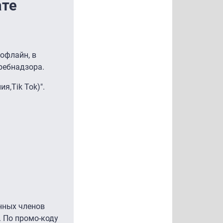
ате
офлайн, в
ребнадзора.
я,Tik Tok)".
анных членов
. По промо-коду