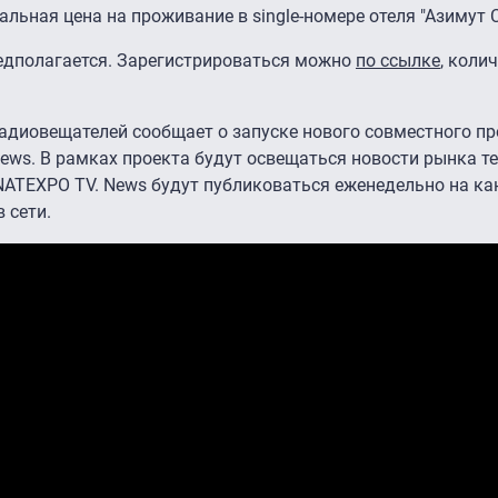
льная цена на проживание в single-номере отеля "Азимут 
едполагается. Зарегистрироваться можно
по ссылке
, коли
адиовещателей сообщает о запуске нового совместного пр
ews. В рамках проекта будут освещаться новости рынка т
NATEXPO TV. News будут публиковаться еженедельно на к
 сети.