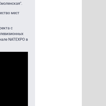
Смоленская".
чество мест
оекта с
елевизионных
анале NATEXPO в