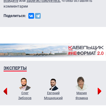
Войдите
или
зарегистрируйтесь
, чтобы оставлять
комментарии
Поделиться:
ЭКСПЕРТЫ
рий
Олег
Евгений
Мария
н
Зиборов
Мошняцкий
Фомина