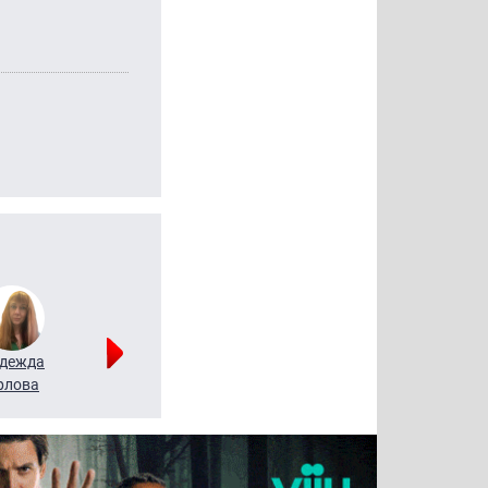
дежда
Мария
Алексей
рлова
Щербаль
Леонтьев