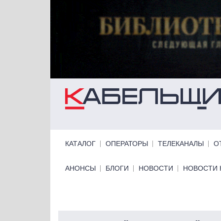
Перейти к основному содержанию
Primary links
КАТАЛОГ
ОПЕРАТОРЫ
ТЕЛЕКАНАЛЫ
О
Primary links bottom
АНОНСЫ
БЛОГИ
НОВОСТИ
НОВОСТИ 