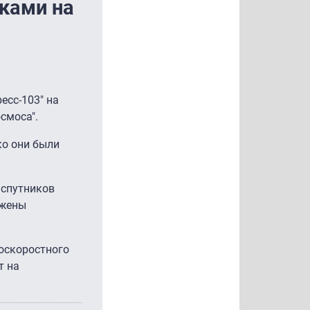
ками на
есс-103" на
осмоса".
ко они были
к спутников
ужены
коскоростного
т на