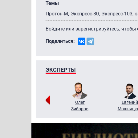
Темы
Протон-М
Экспресс-80
Экспресс-103
з
Войдите
или
зарегистрируйтесь
, чтобы
Поделиться:
ЭКСПЕРТЫ
Григорий
Олег
Евгений
Кузин
Зиборов
Мошняцк