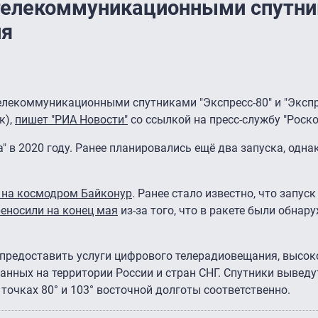
 телекоммуникационными спутни
ля
телекоммуникационными спутниками "Экспресс-80" и "Экспр
к),
пишет "РИА Новости"
со ссылкой на пресс-службу "Роск
" в 2020 году. Ранее планировались ещё два запуска, одна
 на космодром Байконур
. Ранее стало известно, что запус
еносили на конец мая
из-за того, что в ракете были обнар
ы предоставить услуги цифрового телерадиовещания, высо
данных на территории России и стран СНГ. Спутники выведу
точках 80° и 103° восточной долготы соответственно.