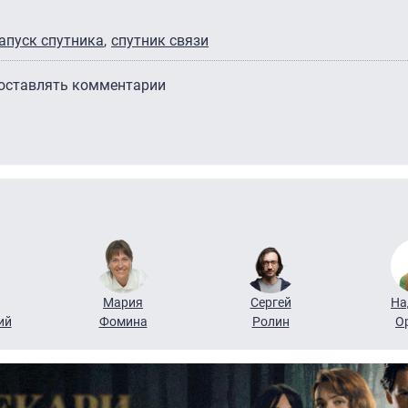
апуск спутника
спутник связи
 оставлять комментарии
Мария
Сергей
На
ий
Фомина
Ролин
О