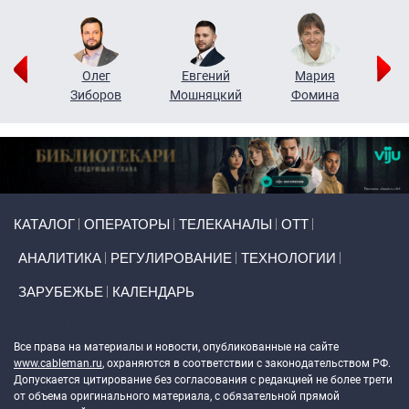
рий
Олег
Евгений
Мария
н
Зиборов
Мошняцкий
Фомина
Primary links
КАТАЛОГ
ОПЕРАТОРЫ
ТЕЛЕКАНАЛЫ
ОТТ
АНАЛИТИКА
РЕГУЛИРОВАНИЕ
ТЕХНОЛОГИИ
ЗАРУБЕЖЬЕ
КАЛЕНДАРЬ
Token Block
Все права на материалы и новости, опубликованные на сайте
www.cableman.ru
, охраняются в соответствии с законодательством РФ.
Допускается цитирование без согласования с редакцией не более трети
от объема оригинального материала, с обязательной прямой