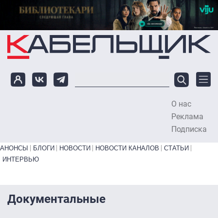
Перейти к основному содержанию
О нас
To
Реклама
Подписка
Primary links bottom
АНОНСЫ
БЛОГИ
НОВОСТИ
НОВОСТИ КАНАЛОВ
СТАТЬИ
ИНТЕРВЬЮ
Документальные