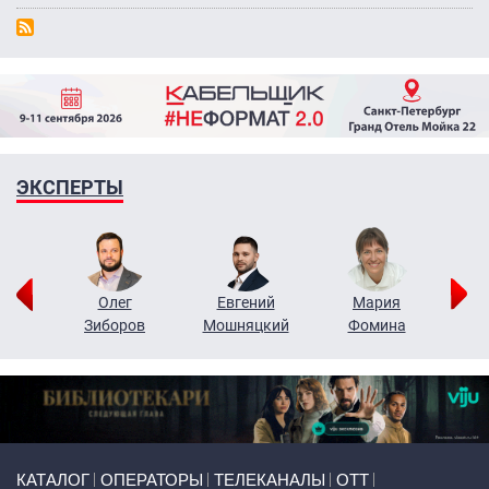
ЭКСПЕРТЫ
рий
Олег
Евгений
Мария
н
Зиборов
Мошняцкий
Фомина
Primary links
КАТАЛОГ
ОПЕРАТОРЫ
ТЕЛЕКАНАЛЫ
ОТТ