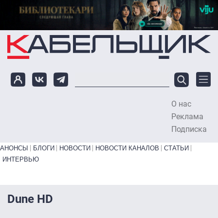
Перейти к основному содержанию
О нас
To
Реклама
Подписка
Primary links bottom
АНОНСЫ
БЛОГИ
НОВОСТИ
НОВОСТИ КАНАЛОВ
СТАТЬИ
ИНТЕРВЬЮ
Dune HD