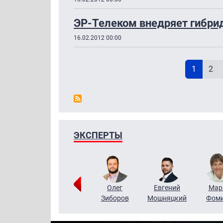
ЭР-Телеком внедряет гибри
16.02.2012 00:00
Н
Текущая
Pag
1
2
ЭКСПЕРТЫ
Тимур
Григорий
Олег
Евгений
Мар
Чудутов
Кузин
Зиборов
Мошняцкий
Фом