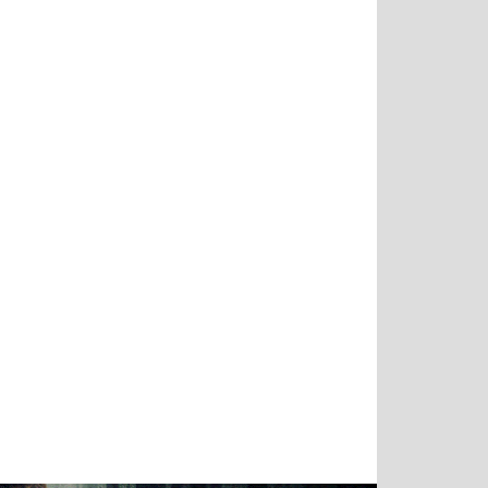
Татьяна
Тимур
Григорий
Олег
Воронова
Чудутов
Кузин
Зиборов