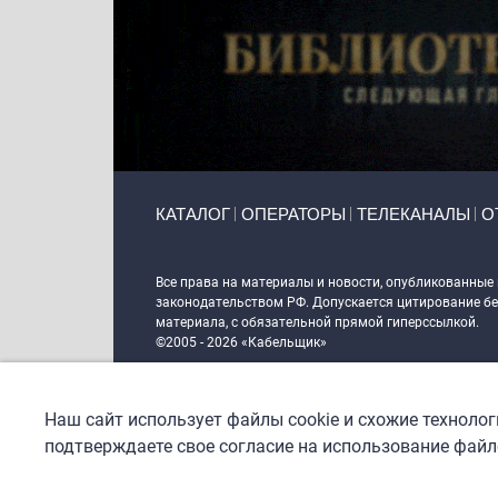
Primary links
КАТАЛОГ
ОПЕРАТОРЫ
ТЕЛЕКАНАЛЫ
О
Token Block
Все права на материалы и новости, опубликованные
законодательством РФ. Допускается цитирование без
материала, с обязательной прямой гиперссылкой.
©2005 - 2026 «Кабельщик»
Политика сайта "Кабельщик" (интернет-адреса
www.c
пользователей сети интернет
Наш сайт использует файлы cookie и схожие техноло
DrupalCoder — поддержка сайта c 2017 года
подтверждаете свое согласие на использование файло