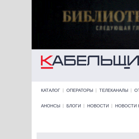
Перейти к основному содержанию
Primary links
КАТАЛОГ
ОПЕРАТОРЫ
ТЕЛЕКАНАЛЫ
О
Primary links bottom
АНОНСЫ
БЛОГИ
НОВОСТИ
НОВОСТИ 