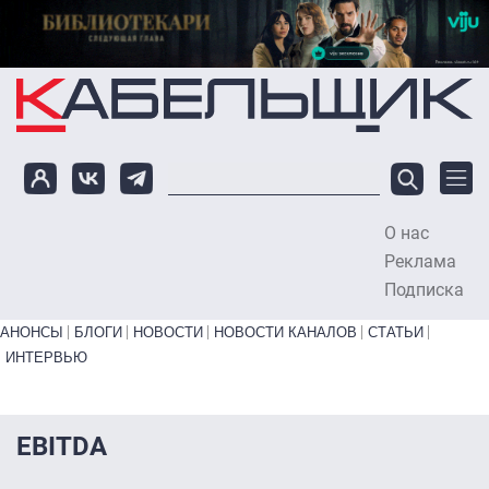
Перейти к основному содержанию
О нас
To
Реклама
Подписка
Primary links bottom
АНОНСЫ
БЛОГИ
НОВОСТИ
НОВОСТИ КАНАЛОВ
СТАТЬИ
ИНТЕРВЬЮ
EBITDA