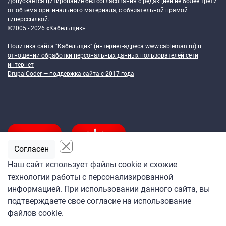
Допускается цитирование без согласования с редакцией не более трети
от объема оригинального материала, с обязательной прямой
гиперссылкой.
©2005 - 2026 «Кабельщик»
Политика сайта "Кабельщик" (интернет-адреса
www.cableman.ru
) в
отношении обработки персональных данных пользователей сети
интернет
DrupalCoder — поддержка сайта c 2017 года
Согласен
Наш сайт использует файлы cookie и схожие
технологии работы с персонализированной
Подпишитесь
информацией. При использовании данного сайта, вы
на ежедневную рассылку
подтверждаете свое согласие на использование
«Кабельщика»
файлов cookie.