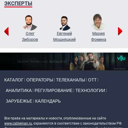
ЭКСПЕРТЫ
рий
Олег
Евгений
Мария
н
Зиборов
Мошняцкий
Фомина
Primary links
КАТАЛОГ
ОПЕРАТОРЫ
ТЕЛЕКАНАЛЫ
ОТТ
АНАЛИТИКА
РЕГУЛИРОВАНИЕ
ТЕХНОЛОГИИ
ЗАРУБЕЖЬЕ
КАЛЕНДАРЬ
Token Block
Все права на материалы и новости, опубликованные на сайте
www.cableman.ru
, охраняются в соответствии с законодательством РФ.