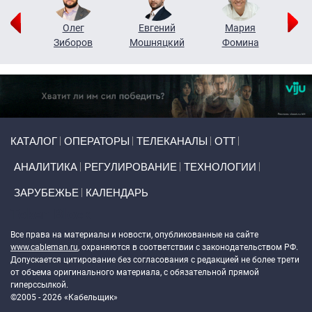
рий
Олег
Евгений
Мария
н
Зиборов
Мошняцкий
Фомина
Primary links
КАТАЛОГ
ОПЕРАТОРЫ
ТЕЛЕКАНАЛЫ
ОТТ
АНАЛИТИКА
РЕГУЛИРОВАНИЕ
ТЕХНОЛОГИИ
ЗАРУБЕЖЬЕ
КАЛЕНДАРЬ
Token Block
Все права на материалы и новости, опубликованные на сайте
www.cableman.ru
, охраняются в соответствии с законодательством РФ.
Допускается цитирование без согласования с редакцией не более трети
от объема оригинального материала, с обязательной прямой
гиперссылкой.
©2005 - 2026 «Кабельщик»