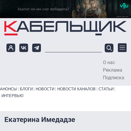
Перейти к основному содержанию
О нас
To
Реклама
Подписка
Primary links bottom
АНОНСЫ
БЛОГИ
НОВОСТИ
НОВОСТИ КАНАЛОВ
СТАТЬИ
ИНТЕРВЬЮ
Екатерина Имедадзе