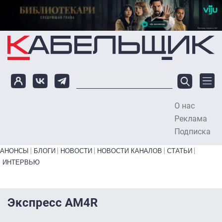
Перейти к основному содержанию
О нас
To
Реклама
Подписка
Primary links bottom
АНОНСЫ
БЛОГИ
НОВОСТИ
НОВОСТИ КАНАЛОВ
СТАТЬИ
ИНТЕРВЬЮ
Экспресс АМ4R