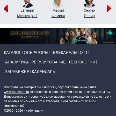
ор
Евгений
Мария
Сергей
Н
ко
Мошняцкий
Фомина
Ролин
Primary links
КАТАЛОГ
ОПЕРАТОРЫ
ТЕЛЕКАНАЛЫ
ОТТ
АНАЛИТИКА
РЕГУЛИРОВАНИЕ
ТЕХНОЛОГИИ
ЗАРУБЕЖЬЕ
КАЛЕНДАРЬ
Token Block
Все права на материалы и новости, опубликованные на сайте
www.cableman.ru
, охраняются в соответствии с законодательством РФ.
Допускается цитирование без согласования с редакцией не более трети
от объема оригинального материала, с обязательной прямой
гиперссылкой.
©2005 - 2026 «Кабельщик»