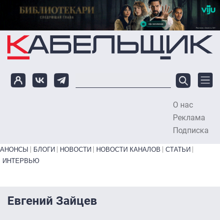
Перейти к основному содержанию
О нас
To
Реклама
Подписка
Primary links bottom
АНОНСЫ
БЛОГИ
НОВОСТИ
НОВОСТИ КАНАЛОВ
СТАТЬИ
ИНТЕРВЬЮ
Евгений Зайцев