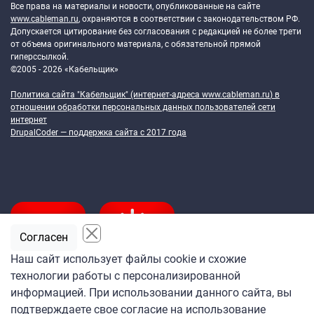
Все права на материалы и новости, опубликованные на сайте
www.cableman.ru
, охраняются в соответствии с законодательством РФ.
Допускается цитирование без согласования с редакцией не более трети
от объема оригинального материала, с обязательной прямой
гиперссылкой.
©2005 - 2026 «Кабельщик»
Политика сайта "Кабельщик" (интернет-адреса
www.cableman.ru
) в
отношении обработки персональных данных пользователей сети
интернет
DrupalCoder — поддержка сайта c 2017 года
Согласен
Наш сайт использует файлы cookie и схожие
технологии работы с персонализированной
Подпишитесь
информацией. При использовании данного сайта, вы
на ежедневную рассылку
подтверждаете свое согласие на использование