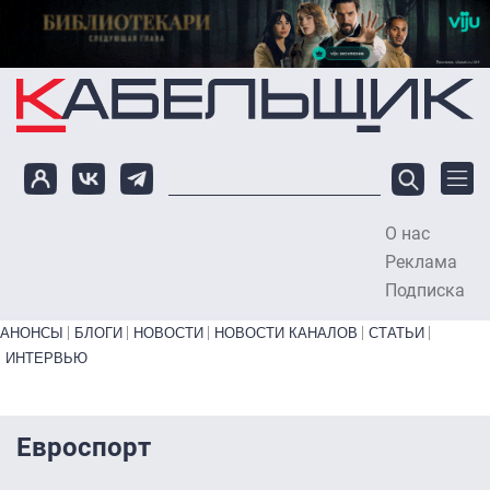
Перейти к основному содержанию
О нас
To
Реклама
Подписка
Primary links bottom
АНОНСЫ
БЛОГИ
НОВОСТИ
НОВОСТИ КАНАЛОВ
СТАТЬИ
ИНТЕРВЬЮ
Евроспорт