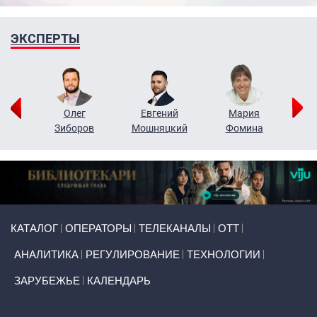
ЭКСПЕРТЫ
рий
Олег
Евгений
Мария
н
Зиборов
Мошняцкий
Фомина
Primary links
КАТАЛОГ
ОПЕРАТОРЫ
ТЕЛЕКАНАЛЫ
ОТТ
АНАЛИТИКА
РЕГУЛИРОВАНИЕ
ТЕХНОЛОГИИ
ЗАРУБЕЖЬЕ
КАЛЕНДАРЬ
Token Block